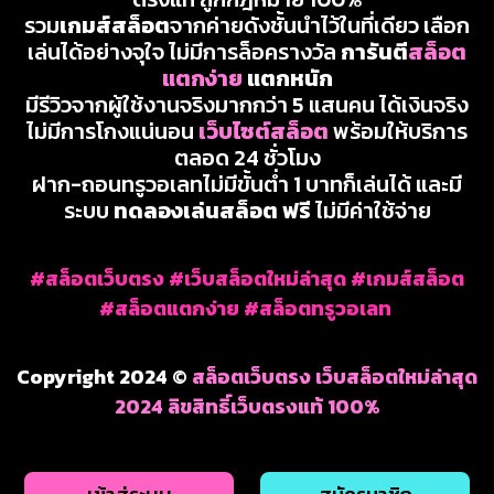
รวม
เกมส์สล็อต
จากค่ายดังชั้นนำไว้ในที่เดียว เลือก
เล่นได้อย่างจุใจ ไม่มีการล็อครางวัล
การันตี
สล็อต
แตกง่าย
แตกหนัก
มีรีวิวจากผู้ใช้งานจริงมากกว่า 5 แสนคน ได้เงินจริง
ไม่มีการโกงแน่นอน
เว็บไซต์สล็อต
พร้อมให้บริการ
ตลอด 24 ชั่วโมง
ฝาก-ถอนทรูวอเลทไม่มีขั้นต่ำ 1 บาทก็เล่นได้ และมี
ระบบ
ทดลองเล่นสล็อต ฟรี
ไม่มีค่าใช้จ่าย
#สล็อตเว็บตรง #เว็บสล็อตใหม่ล่าสุด #เกมส์สล็อต
#สล็อตแตกง่าย #สล็อตทรูวอเลท
Copyright 2024 ©
สล็อตเว็บตรง เว็บสล็อตใหม่ล่าสุด
2024 ลิขสิทธิ์เว็บตรงแท้ 100%