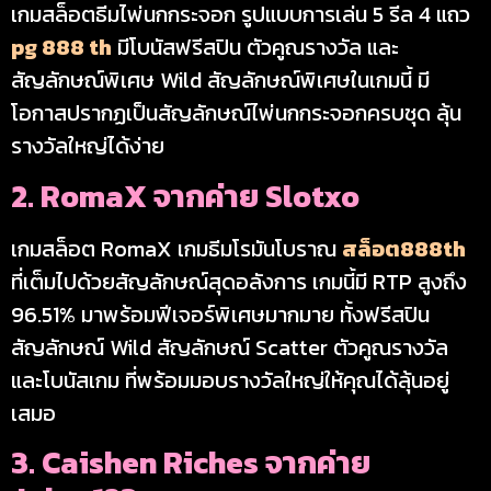
เกมสล็อตธีมไพ่นกกระจอก รูปแบบการเล่น 5 รีล 4 แถว
pg 888 th
มีโบนัสฟรีสปิน ตัวคูณรางวัล และ
สัญลักษณ์พิเศษ Wild สัญลักษณ์พิเศษในเกมนี้ มี
โอกาสปรากฏเป็นสัญลักษณ์ไพ่นกกระจอกครบชุด ลุ้น
รางวัลใหญ่ได้ง่าย
2. RomaX จากค่าย Slotxo
เกมสล็อต RomaX เกมธีมโรมันโบราณ
สล็อต888th
ที่เต็มไปด้วยสัญลักษณ์สุดอลังการ เกมนี้มี RTP สูงถึง
96.51% มาพร้อมฟีเจอร์พิเศษมากมาย ทั้งฟรีสปิน
สัญลักษณ์ Wild สัญลักษณ์ Scatter ตัวคูณรางวัล
และโบนัสเกม ที่พร้อมมอบรางวัลใหญ่ให้คุณได้ลุ้นอยู่
เสมอ
3. Caishen Riches จากค่าย